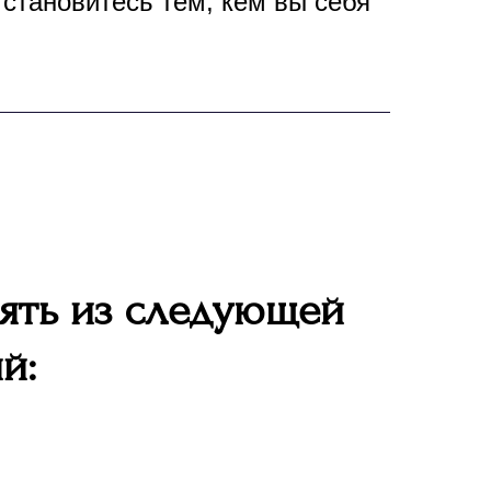
 становитесь тем, кем вы себя
ять из следующей
й: