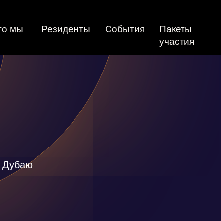
то мы
Резиденты
События
Пакеты
участия
о Дубаю