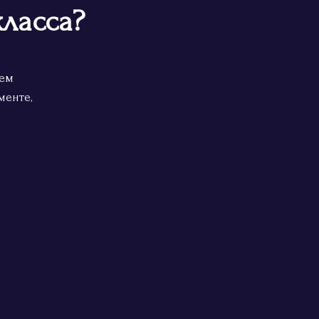
класса?
ием
менте,