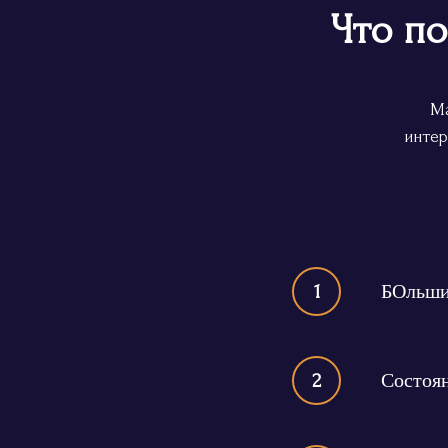
Что по
Ма
интер
БОльши
1
Состоян
2