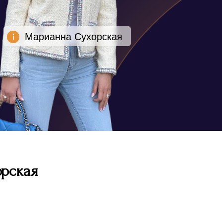
Марианна Сухорская
рская