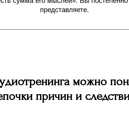
есть сумма его мыслей». Вы постепенно
представляете.
удиотренинга можно пон
епочки причин и следстви