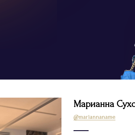
Марианна Сухо
@mariannaname