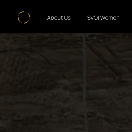
About Us
SVOI Women