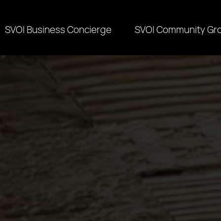
SVOI Business Concierge
SVOI Community Gr