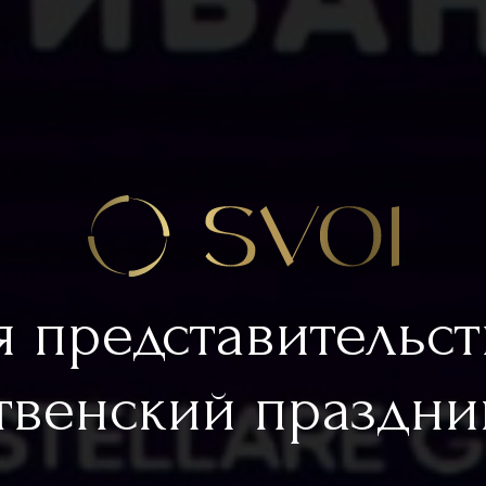
 представительс
твенский праздни