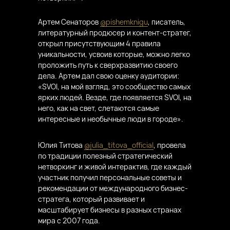
Артем Сенаторов
@pishemknigu
, писатель,
литературный продюсер и контент-стратег,
открыл присутствующим 4 правила
уникальности, усвоив которые, можно легко
проложить путь к сверхразвитию своего
дела. Артем дал свою оценку аудитории:
«SVOI, на мой взгляд, это сообщество самых
ярких людей. Везде, где появляется SVOI, на
него, как на свет, слетаются самые
интересные и необычные люди в городе».
Юлия Титова
@julia_titova_official
, провела
по традиции полезный стратегический
нетворкинг и живой интерактив, где каждый
участник получил персональные советы и
рекомендации от международного бизнес-
стратега, который развивает и
масштабирует бизнесы в разных странах
мира с 2007 года.