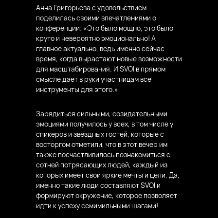
Анна Григорьева с удовольствием
поделилась своими впечатлениями о
конференции: «Это было мощно, это было
круто и невероятно эмоционально! А
главное актуально, ведь именно сейчас
время, когда вырастают новые возможности
для масштабирования. И SVOI в прямом
смысле дает в руки участницам все
инструменты для этого.»
Зарядиться сильными, созидательными
эмоциями получилось у всех, в том числе у
спикеров и звездных гостей, которые с
восторгом отметили, что в этот вечер им
также посчастливилось познакомиться с
сотней потрясающих людей, каждый из
которых имеет свои яркие мечты и цели. Да,
именно такие люди составляют SVOI и
формируют окружение, которое позволяет
идти к успеху семимильными шагами!