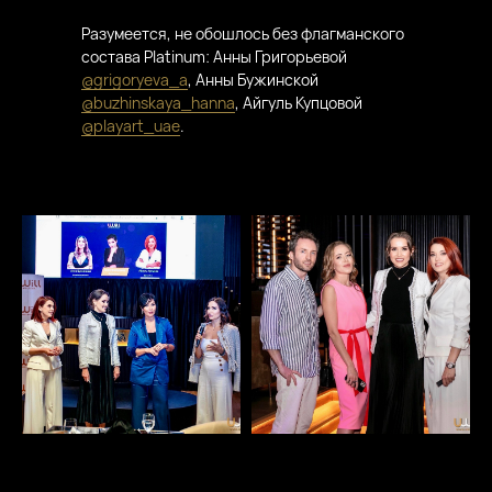
Разумеется, не обошлось без флагманского
состава Platinum: Анны Григорьевой
@grigoryeva_a
, Анны Бужинской
@buzhinskaya_hanna
, Айгуль Купцовой
@playart_uae
.