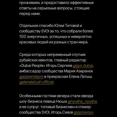
проживаем, и предоставило эффективные
ответы на серьезные вопросы, стоящие
перед нами.
Отдельное спасибо Юлии Титовой и
сообществу SVOI за то, что собрали более
100 энергичных, успешных и невероятно
красивых людей из разных стран мира.
Среди которых непременный спутник
дубайских ивентов, главный редактор
«Dubai People» Игорь Сергеев
@igor.dubai
,
амбассадор сообщества Мария Азаренок
@azarenokpro
и прекрасная Елена Латыш
@elenalatysh.official
.
Особенными гостями вечера стали звезда
шоу-бизнеса певица Нюша
@nyusha_nyusha
и ее супруг, топовый бизнесмен и спикер
сообщества SVOI, Игорь Сивов
@igorsivovv
.